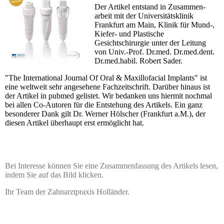
Der Artikel entstand in Zu­sam­men­
arbeit mit der Uni­ver­si­tätsklinik
Frankfurt am Main, Klinik für Mund-,
Kiefer- und Plastische
Gesichtschirurgie unter der Leitung
von Univ.-Prof. Dr.med. Dr.med.dent.
Dr.med.habil. Robert Sader.
"The International Journal Of Oral & Maxillofacial Implants" ist
eine weltweit sehr angesehene Fach­zeit­schrift. Darüber hi­naus ist
der Artikel in pubmed gelistet. Wir bedanken uns hiermit nochmal
bei allen Co-Autoren für die Ent­ste­hung des Artikels. Ein ganz
besonderer Dank gilt Dr. Werner Hölscher (Frankfurt a.M.), der
diesen Artikel überhaupt erst ermöglicht hat.
Bei Interesse können Sie eine Zu­samm­en­fas­sung des Artikels lesen,
indem Sie auf das Bild klicken.
Ihr Team der Zahnarztpraxis Holländer.