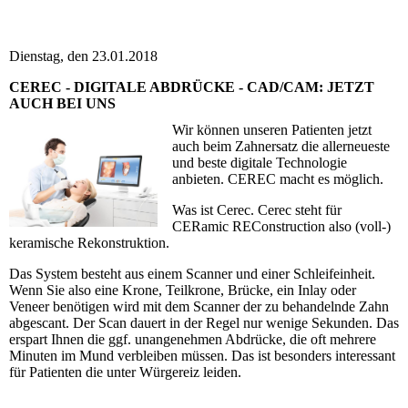
Dienstag, den 23.01.2018
CEREC - DIGITALE ABDRÜCKE - CAD/CAM: JETZT
AUCH BEI UNS
Wir können unseren Patienten jetzt
auch beim Zahnersatz die aller­neu­este
und beste digitale Technologie
anbieten. CEREC macht es möglich.
Was ist Cerec. Cerec steht für
CERamic REConstruction also (voll-)
keramische Rekonstruktion.
Das System besteht aus einem Scanner und einer Schleif­ein­heit.
Wenn Sie also eine Krone, Teil­krone, Brücke, ein Inlay oder
Veneer benötigen wird mit dem Scanner der zu be­han­del­nde Zahn
abgescant. Der Scan dauert in der Regel nur wenige Sekunden. Das
erspart Ihnen die ggf. un­an­ge­nehmen Abdrücke, die oft mehrere
Minuten im Mund verbleiben müs­sen. Das ist besonders interessant
für Patienten die unter Würgereiz leiden.